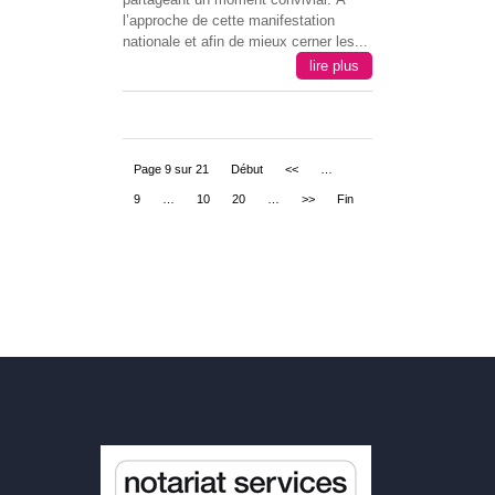
l’approche de cette manifestation
nationale et afin de mieux cerner les...
lire plus
Page 9 sur 21
Début
<<
…
9
…
10
20
…
>>
Fin