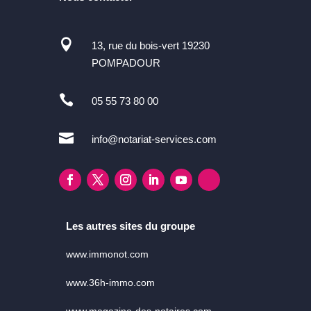

13, rue du bois-vert 19230
POMPADOUR

05 55 73 80 00

info@notariat-services.com
Les autres sites du groupe
www.immonot.com
www.36h-immo.com
www.magazine-des-notaires.com