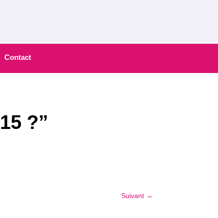
Contact
015 ?”
Suivant
→