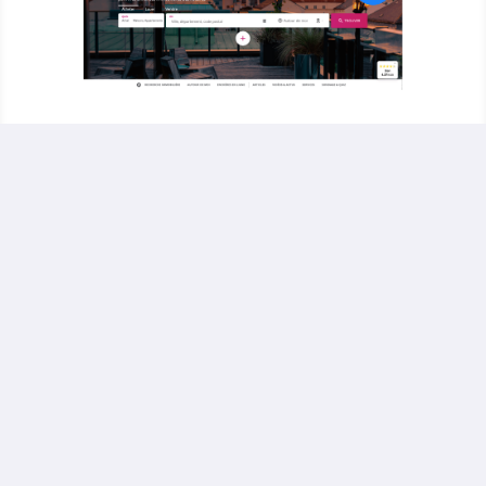
Développement de
solutions innovantes
36 heures immo
, c’est un système inédit de
ventes immobilières interactives
(système d’enchères en ligne).