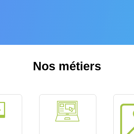
Nos métiers