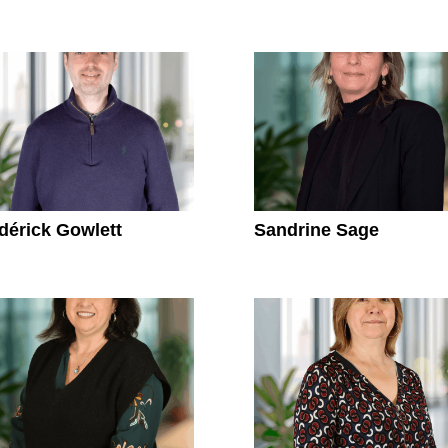
dérick Gowlett
Sandrine Sage