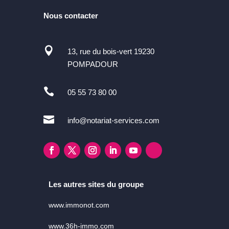
Nous contacter

13, rue du bois-vert 19230
POMPADOUR

05 55 73 80 00

info@notariat-services.com
Les autres sites du groupe
www.immonot.com
www.36h-immo.com